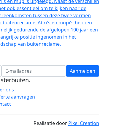
 deze blog worden de verschillen tussen
ri's en mupi's uitgelegd. Naast de verschillen
 het ook essentieel om te kijken naar de
ereenkomsten tussen deze twee vormen
n buitenreclame. Abri's en mupi's hebben
melijk gedurende de afgelopen 100 jaar een
langrijke positie ingenomen in het
ndschap van buitenreclame.
Aanmelden
sterbuiten
.
er ons
ferte aanvragen
ntact
Realisatie door
Pixel Creation