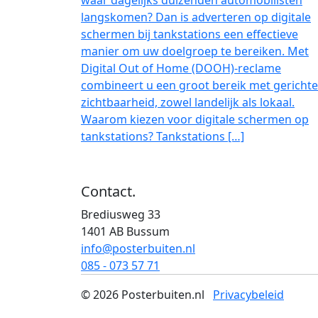
langskomen? Dan is adverteren op digitale
schermen bij tankstations een effectieve
manier om uw doelgroep te bereiken. Met
Digital Out of Home (DOOH)-reclame
combineert u een groot bereik met gerichte
zichtbaarheid, zowel landelijk als lokaal.
Waarom kiezen voor digitale schermen op
tankstations? Tankstations […]
Meld je aan voor onze nieuwsbrief
Contact
.
Brediusweg 33
1401 AB Bussum
info@posterbuiten.nl
085 - 073 57 71
© 2026 Posterbuiten.nl
Privacybeleid