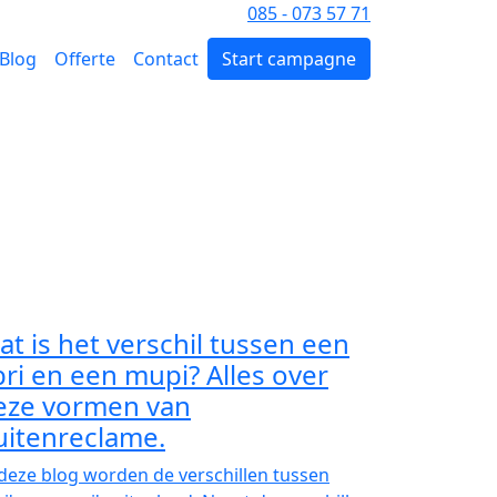
Vragen? Bel
085 - 073 57 71
Blog
Offerte
Contact
Start campagne
at is het verschil tussen een
bri en een mupi? Alles over
eze vormen van
uitenreclame.