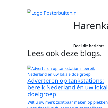
Direct inzicht
Snelle offerte
Prijzen zijn i
Harenk
Deel dit bericht:
Lees ook deze blogs
.
Adverteren op tankstations:
bereik Nederland én uw loka
doelgroep
Wilt u uw merk zichtbaar maken op plekken
waar dagelijks duizenden automobilisten