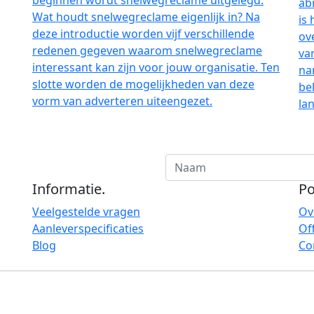
beginnen wordt snelwegreclame uitgelegd.
In
Wat houdt snelwegreclame eigenlijk in? Na
ab
deze introductie worden vijf verschillende
is
redenen gegeven waarom snelwegreclame
ov
interessant kan zijn voor jouw organisatie. Ten
va
slotte worden de mogelijkheden van deze
na
vorm van adverteren uiteengezet.
be
la
Informatie
.
Po
Veelgestelde vragen
Ov
Aanleverspecificaties
Of
Blog
Co