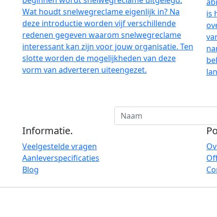
beginnen wordt snelwegreclame uitgelegd.
In
Wat houdt snelwegreclame eigenlijk in? Na
ab
deze introductie worden vijf verschillende
is
redenen gegeven waarom snelwegreclame
ov
interessant kan zijn voor jouw organisatie. Ten
va
slotte worden de mogelijkheden van deze
na
vorm van adverteren uiteengezet.
be
la
Informatie
.
Po
Veelgestelde vragen
Ov
Aanleverspecificaties
Of
Blog
Co