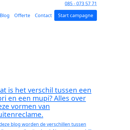
Vragen? Bel
085 - 073 57 71
Blog
Offerte
Contact
Start campagne
at is het verschil tussen een
bri en een mupi? Alles over
eze vormen van
uitenreclame.