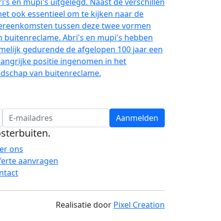
 deze blog worden de verschillen tussen
ri's en mupi's uitgelegd. Naast de verschillen
 het ook essentieel om te kijken naar de
ereenkomsten tussen deze twee vormen
n buitenreclame. Abri's en mupi's hebben
melijk gedurende de afgelopen 100 jaar een
langrijke positie ingenomen in het
ndschap van buitenreclame.
Aanmelden
sterbuiten
.
er ons
ferte aanvragen
ntact
Realisatie door
Pixel Creation