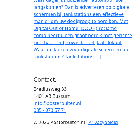
langskomen? Dan is adverteren op digitale
schermen bij tankstations een effectieve
manier om uw doelgroep te bereiken. Met
Digital Out of Home (DOOH)-reclame
combineert u een groot bereik met gerichte
zichtbaarheid, zowel landelijk als lokaal.
Waarom kiezen voor digitale schermen op
tankstations? Tankstations […]
Meld je aan voor onze nieuwsbrief
Contact
.
Brediusweg 33
1401 AB Bussum
info@posterbuiten.nl
085 - 073 57 71
© 2026 Posterbuiten.nl
Privacybeleid