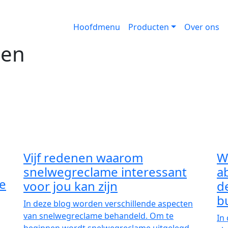
ncl. plaatsing en drukwerk
Hoofdmenu
Producten
Over ons
len
Vijf redenen waarom
W
le
snelwegreclame interessant
a
voor jou kan zijn
d
In deze blog worden verschillende aspecten
b
van snelwegreclame behandeld. Om te