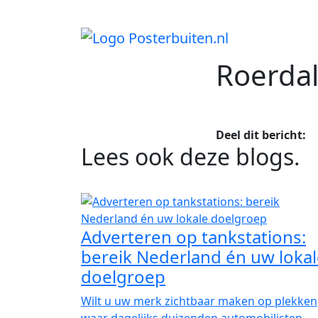
Direct inzicht
Snelle offerte
Prijzen zijn i
Roerda
Deel dit bericht:
Lees ook deze blogs
.
Adverteren op tankstations:
bereik Nederland én uw loka
doelgroep
Wilt u uw merk zichtbaar maken op plekken
waar dagelijks duizenden automobilisten